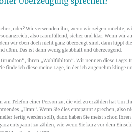
oller Überzeugung sprechen?
icher, oder? Wir verwenden ihn, wenn wir zeigen möchte, wi
esonanzreich, also raumfüllend, sicher und klar. Wenn wir au
dem wir eben doch nicht ganz überzeugt sind, dann kippt di
nd dünn. Das ist dann wenig glaubhaft und überzeugend.
„Grundton“, ihren „Wohlfühlton“. Wir nennen diese Lage: Ind
e finde ich diese meine Lage, in der ich angenehm klinge u
ren am Telefon einer Person zu, die viel zu erzählen hat Um 
immendes „Hmn“. Wenn Sie dies entspannt sprechen, also nic
neller fertig werden soll), dann haben Sie meist schon Ihren
ganz entspannt zu zählen, wie wenn Sie kurz vor dem Einschl